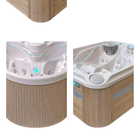
SOULMAT
HEART
E
2 places –38 jets
3 places – 52 jets
JE
JE
DÉCOUVRE
DÉCOUVRE