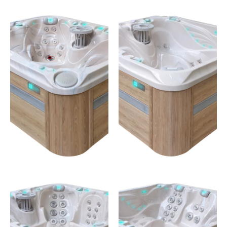
HAPPY
PLEASURE
4 places – 55 jets
5 places – 60 jets
JE
JE
DÉCOUVRE
DÉCOUVRE
JOY
ADMIRE