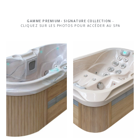
GAMME PREMIUM-
SIGNATURE COLLECTION
-
CLIQUEZ SUR LES PHOTOS POUR ACCÉDER AU SPA
INDULGEN
BLISS
CE
2 places – 25 jets
2 places – 40 jets
JE
JE
DÉCOUVRE
DÉCOUVRE