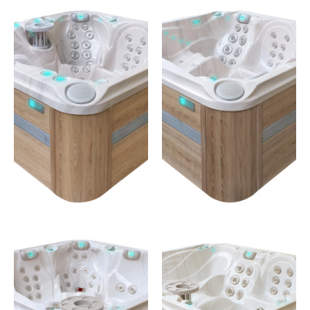
SOLACE
DELIGHT
5 places – 67 jets
5 places – 67 jets
JE
JE
DÉCOUVRE
DÉCOUVRE
DEVOTION
DESIRE