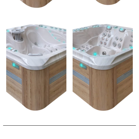
EXHILARA
FELICITY
TE
5 places – 97 jets
6 places –125 jets
JE
JE
DÉCOUVRE
DÉCOUVRE