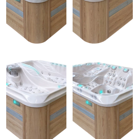
JE
JE
DÉCOUVRE
DÉCOUVRE
EUPHORIA
ECSTATIC
4 places –115 jets
7 places –170 jets
JE
JE
DÉCOUVRE
DÉCOUVRE