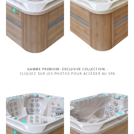
5 places – 82 jets
6 places – 83 jets
JE
JE
DÉCOUVRE
DÉCOUVRE
GAMME PREMIUM-
EXCLUSIVE COLLECTION
-
CLIQUEZ SUR LES PHOTOS POUR ACCÉDER AU SPA
SENSATIO
EXCITE
N
7 places –107 jets
3 places – 71 jets