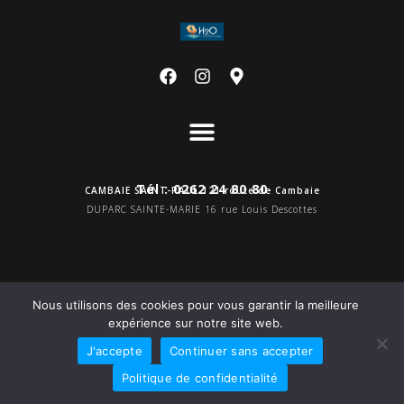
Tél : 0262 24 80 80
CAMBAIE SAINT-PAUL 121 route de Cambaie
DUPARC SAINTE-MARIE 16 rue Louis Descottes
Nous utilisons des cookies pour vous garantir la meilleure
Mentions légales
expérience sur notre site web.
Politique de confidentialité
J'accepte
Continuer sans accepter
©création Yello
Politique de confidentialité